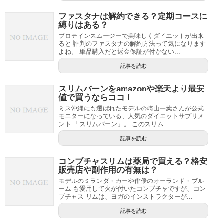
ファスタナは解約できる？定期コースに
縛りはある？
プロテインスムージーで美味しくダイエットが出来
ると 評判のファスタナの解約方法って気になります
よね。 単品購入だと返金保証が付かない...
記事を読む
スリムバーンをamazonや楽天より最安
値で買うならココ！
ミス沖縄にも選ばれたモデルの崎山一葉さんが公式
モニターになっている、人気のダイエットサプリメ
ント 「スリムバーン」。 このスリム...
記事を読む
コンブチャスリムは薬局で買える？格安
販売店や副作用の有無は？
モデルのミランダ・カーや俳優のオーランド・ブル
ーム も愛用して火が付いたコンブチャですが、コン
ブチャス リムは、ヨガのインストラクターが...
記事を読む