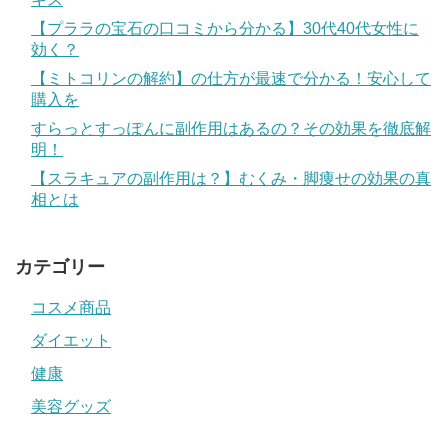
【プララの宝石の口コミから分かる】30代40代女性に
効く？
【ミトコリンの解約】の仕方が最速で分かる！安心して
購入を
すらっとすっぽんに副作用はあるの？その効果を徹底解
明！
【スラキュアの副作用は？】むくみ・脚痩せの効果の真
相とは
カテゴリー
コスメ商品
ダイエット
健康
美容グッズ